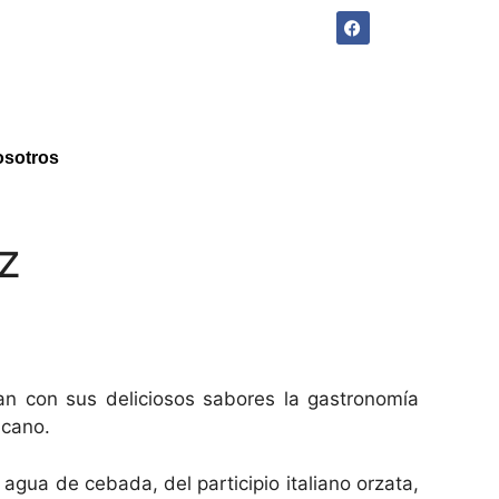
sotros
z
n con sus deliciosos sabores la gastronomía
icano.
l agua de cebada, del participio italiano orzata,